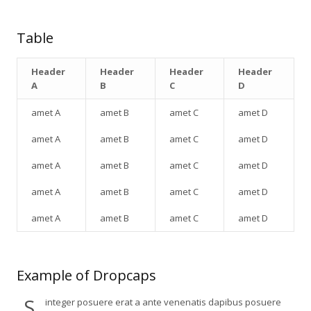
Table
Header
Header
Header
Header
A
B
C
D
amet A
amet B
amet C
amet D
amet A
amet B
amet C
amet D
amet A
amet B
amet C
amet D
amet A
amet B
amet C
amet D
amet A
amet B
amet C
amet D
Example of Dropcaps
S
integer posuere erat a ante venenatis dapibus posuere