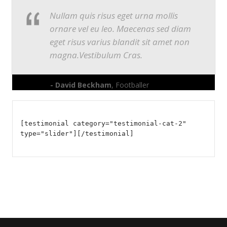
Nullam quis risus eget urna mollis
ornare vel eu leo. Maecenas sed diam
eget risus varius blandit sit amet non
magna.Vestibulum Cras.
- David Beckham
, Footballer
[testimonial category="testimonial-cat-2"
type="slider"][/testimonial]